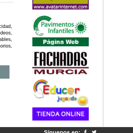
idad,
ideos,
ables,
orios,
Síguenos en: