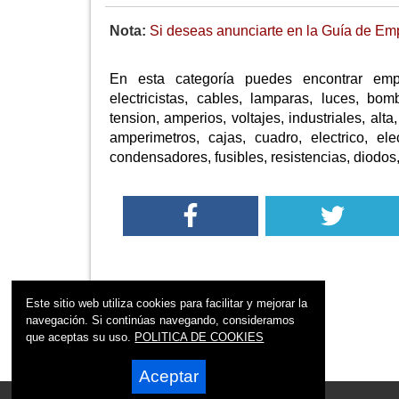
Nota:
Si deseas anunciarte en la Guía de Emp
En esta categoría puedes encontrar empre
electricistas, cables, lamparas, luces, bomb
tension, amperios, voltajes, industriales, al
amperimetros, cajas, cuadro, electrico, ele
condensadores, fusibles, resistencias, diodos,
Este sitio web utiliza cookies para facilitar y mejorar la
navegación. Si continúas navegando, consideramos
que aceptas su uso.
POLITICA DE COOKIES
Aceptar