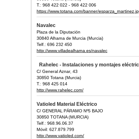
T.: 968 422 022 - 968 422 006
https://www.totana.com/banner/esparza_martinez.j
Navalec
Plaza de la Diputación
30840 Alhama de Murcia (Murcia)
Telf.: 696 232 450
http://www.villadealhama.es/navalec
Rahelec - Instalaciones y montajes eléctri
C/ General Aznar, 43
30850 Totana (Murcia)
T.: 968 425 014
http://www.rahelec.com/
Vatioled Material Eléctrico
C/ GENERAL PÁRAMO Nº5 BAJO
30850 TOTANA (MURCIA)
Telf.: 968.96.06.37
Móvil: 627.879.799
http://www.vatioled.com/