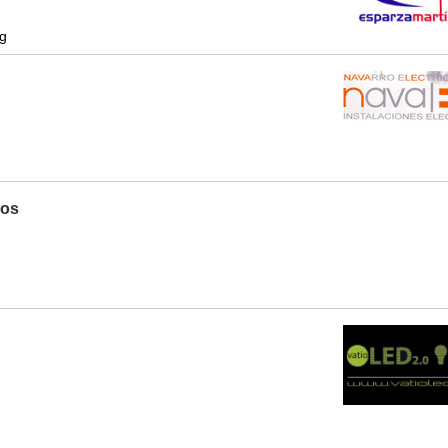
pg
cos