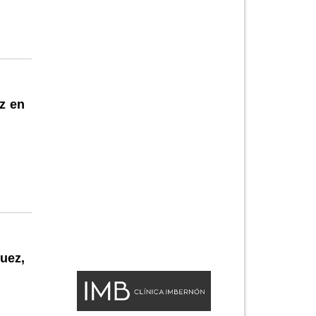
z en
guez,