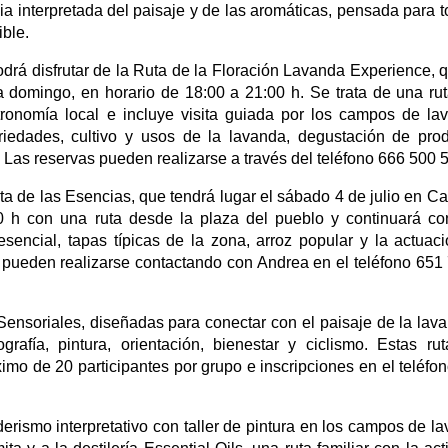
ia interpretada del paisaje y de las aromáticas, pensada para t
ible.
drá disfrutar de la Ruta de la Floración Lavanda Experience, 
 a domingo, en horario de 18:00 a 21:00 h. Se trata de una ru
ronomía local e incluye visita guiada por los campos de la
riedades, cultivo y usos de la lavanda, degustación de pro
 Las reservas pueden realizarse a través del teléfono 666 500 
a de las Esencias, que tendrá lugar el sábado 4 de julio en Ca
0 h con una ruta desde la plaza del pueblo y continuará c
esencial, tapas típicas de la zona, arroz popular y la actuac
es pueden realizarse contactando con Andrea en el teléfono 651
ensoriales, diseñadas para conectar con el paisaje de la lav
rafía, pintura, orientación, bienestar y ciclismo. Estas ru
imo de 20 participantes por grupo e inscripciones en el teléfo
nderismo interpretativo con taller de pintura en los campos de l