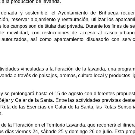
s a la producción de lavanda.
ordenada y sostenible, el Ayuntamiento de Brihuega recue
ación, reservar alojamiento y restauración, utilizar los aparcam
ue los campos son de titularidad privada. Durante los fines de 
de movilidad, con restricciones de acceso al casco urban
 autorizados, así como aparcamiento disuasorio con servi
tividades vinculadas a la floración de la lavanda, una progra
Lavanda a través de paisajes, aromas, cultura local y productos l
y se prolongará hasta el 15 de agosto con diferentes propues
ar y Calar de la Santa. Entre las actividades previstas desta
 Ruta de las Esencias en Calar de la Santa, las Rutas Sensori
a.
e la Floración en el Territorio Lavanda, que recorrerá el itinera
os días viernes 24, sábado 25 y domingo 26 de julio. Esta pro