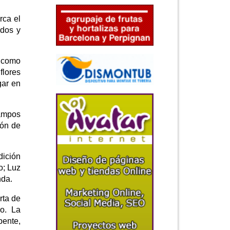
rca el
ados y
 como
flores
gar en
campos
ión de
dición
o; Luz
nda.
rta de
vo. La
pente,