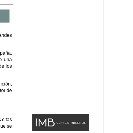
randes
.
spaña.
do una
de los
ición,
tor de
 citas
que se