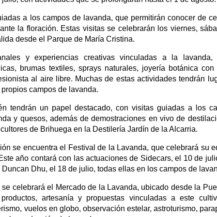
guiadas a los campos de lavanda, que permitirán conocer de ce
nte la floración. Estas visitas se celebrarán los viernes, sáb
alida desde el Parque de María Cristina.
anales y experiencias creativas vinculadas a la lavanda,
cas, brumas textiles, sprays naturales, joyería botánica con 
sionista al aire libre. Muchas de estas actividades tendrán lu
 propios campos de lavanda.
ién tendrán un papel destacado, con visitas guiadas a los 
nda y quesos, además de demostraciones en vivo de destilac
cultores de Brihuega en la Destilería Jardín de la Alcarria.
ón se encuentra el Festival de la Lavanda, que celebrará su e
ste año contará con las actuaciones de Sidecars, el 10 de juli
; y Duncan Dhu, el 18 de julio, todas ellas en los campos de lava
o se celebrará el Mercado de la Lavanda, ubicado desde la Pue
roductos, artesanía y propuestas vinculadas a este culti
ismo, vuelos en globo, observación estelar, astroturismo, para