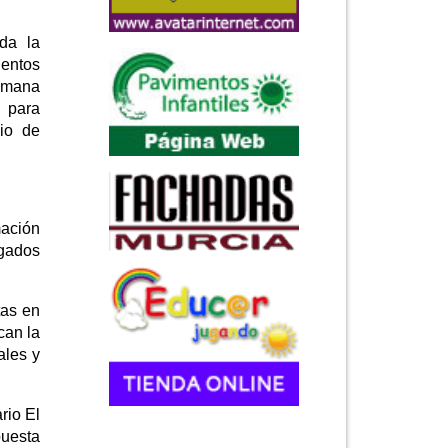
rda la
ientos
semana
o para
cio de
mación
igados
tas en
can la
ales y
rio El
puesta