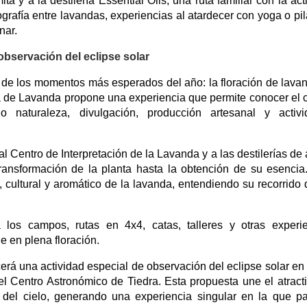
ta y a la destilería Essential Oils, una ruta familiar con la act
tografía entre lavandas, experiencias al atardecer con yoga o pil
nar.
 observación del eclipse solar
de los momentos más esperados del año: la floración de lava
ra de Lavanda propone una experiencia que permite conocer el c
o naturaleza, divulgación, producción artesanal y activi
al Centro de Interpretación de la Lavanda y a las destilerías de 
ransformación de la planta hasta la obtención de su esencia
, cultural y aromático de la lavanda, entendiendo su recorrido
 los campos, rutas en 4x4, catas, talleres y otras experi
e en plena floración.
rá una actividad especial de observación del eclipse solar en
el Centro Astronómico de Tiedra. Esta propuesta une el atract
del cielo, generando una experiencia singular en la que pa