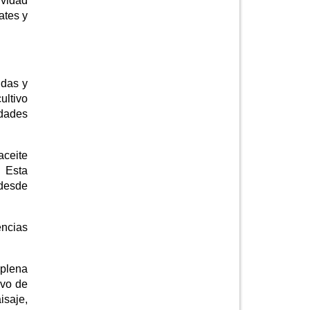
ividad
ates y
ndas y
ultivo
dades
aceite
. Esta
 desde
encias
 plena
ivo de
isaje,