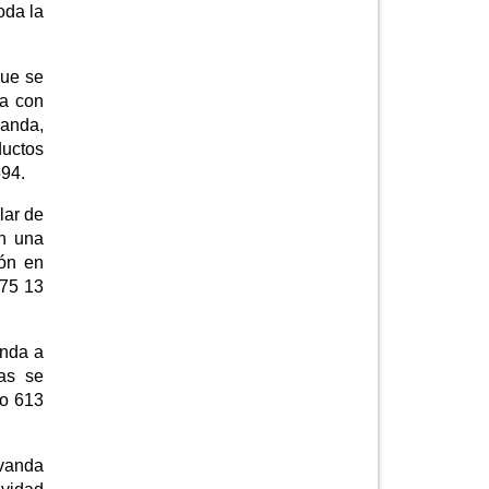
oda la
que se
ta con
vanda,
ductos
594.
lar de
on una
ión en
 75 13
anda a
tas se
no 613
avanda