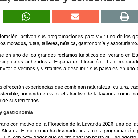
Floración, activan sus programaciones para vivir uno de los g
s morados, rutas, talleres, música, gastronomía y astroturismo
rse en uno de los grandes reclamos turísticos del verano en E
ios singulares adheridos a España en Floración , han prepara
vitar a vecinos y visitantes a descubrir sus paisajes en uno 
 ofrecerán experiencias que combinan naturaleza, cultura, trad
ostenible, poniendo en valor el atractivo de la lavanda como mo
de sus territorios.
s y gastronomía
rano con motivo de la Floración de la Lavanda 2026, una de las
la Alcarria. El municipio ha diseñado una amplia programación 
 julio, con actividades que se prolongarán hasta el 1 de agosto.