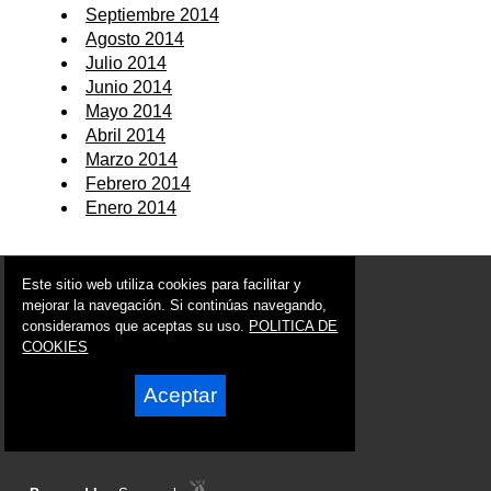
Septiembre 2014
Agosto 2014
Julio 2014
Junio 2014
Mayo 2014
Abril 2014
Marzo 2014
Febrero 2014
Enero 2014
© 2006 - 2026 Portal de Moratalla Noticias
Este sitio web utiliza cookies para facilitar y
info@portaldemoratalla.es
mejorar la navegación. Si continúas navegando,
consideramos que aceptas su uso.
POLITICA DE
Síguenos en:
COOKIES
Aceptar