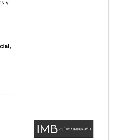
as y
ial,