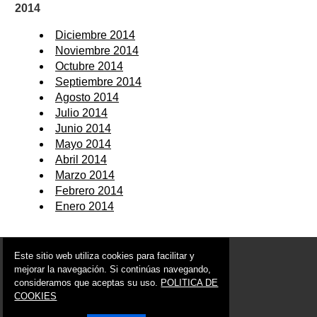
2014
Diciembre 2014
Noviembre 2014
Octubre 2014
Septiembre 2014
Agosto 2014
Julio 2014
Junio 2014
Mayo 2014
Abril 2014
Marzo 2014
Febrero 2014
Enero 2014
© 2006 - 2026 Portal de Moratalla Noticias
Este sitio web utiliza cookies para facilitar y
info@portaldemoratalla.es
mejorar la navegación. Si continúas navegando,
consideramos que aceptas su uso.
POLITICA DE
Síguenos en:
COOKIES