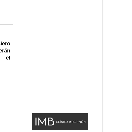
iero
erán
n el