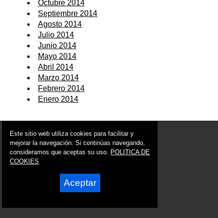
Octubre 2014
Septiembre 2014
Agosto 2014
Julio 2014
Junio 2014
Mayo 2014
Abril 2014
Marzo 2014
Febrero 2014
Enero 2014
© 2006 - 2026 Portal de Moratalla Noticias
Este sitio web utiliza cookies para facilitar y
info@portaldemoratalla.es
mejorar la navegación. Si continúas navegando,
consideramos que aceptas su uso.
POLITICA DE
Síguenos en:
COOKIES
Aceptar